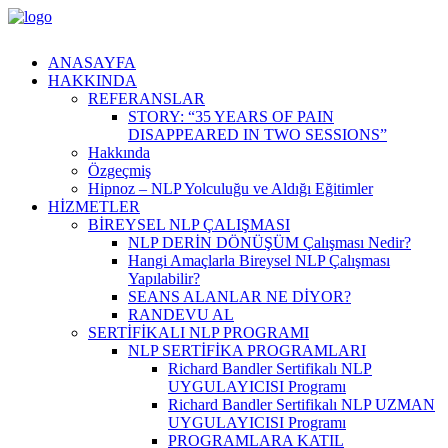
ANASAYFA
HAKKINDA
REFERANSLAR
STORY: “35 YEARS OF PAIN
DISAPPEARED IN TWO SESSIONS”
Hakkında
Özgeçmiş
Hipnoz – NLP Yolculuğu ve Aldığı Eğitimler
HİZMETLER
BİREYSEL NLP ÇALIŞMASI
NLP DERİN DÖNÜŞÜM Çalışması Nedir?
Hangi Amaçlarla Bireysel NLP Çalışması
Yapılabilir?
SEANS ALANLAR NE DİYOR?
RANDEVU AL
SERTIFIKALI NLP PROGRAMI
NLP SERTIFIKA PROGRAMLARI
Richard Bandler Sertifikalı NLP
UYGULAYICISI Programı
Richard Bandler Sertifikalı NLP UZMAN
UYGULAYICISI Programı
PROGRAMLARA KATIL