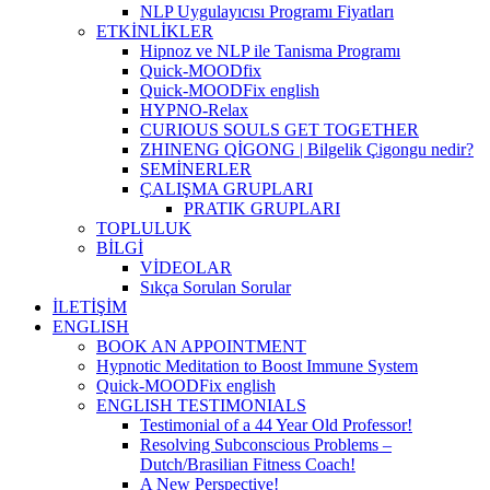
NLP Uygulayıcısı Programı Fiyatları
ETKİNLİKLER
Hipnoz ve NLP ile Tanisma Programı
Quick-MOODfix
Quick-MOODFix english
HYPNO-Relax
CURIOUS SOULS GET TOGETHER
ZHINENG QİGONG | Bilgelik Çigongu nedir?
SEMİNERLER
ÇALIŞMA GRUPLARI
PRATIK GRUPLARI
TOPLULUK
BİLGİ
VİDEOLAR
Sıkça Sorulan Sorular
İLETIŞIM
ENGLISH
BOOK AN APPOINTMENT
Hypnotic Meditation to Boost Immune System
Quick-MOODFix english
ENGLISH TESTIMONIALS
Testimonial of a 44 Year Old Professor!
Resolving Subconscious Problems –
Dutch/Brasilian Fitness Coach!
A New Perspective!