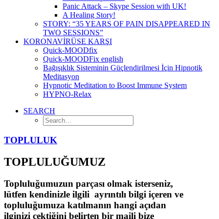
Panic Attack – Skype Session with UK!
A Healing Story!
STORY: “35 YEARS OF PAIN DISAPPEARED IN
TWO SESSIONS”
KORONAVİRÜSE KARŞI
Quick-MOODfix
Quick-MOODFix english
Bağışıklık Sisteminin Güçlendirilmesi İçin Hipnotik
Meditasyon
Hypnotic Meditation to Boost Immune System
HYPNO-Relax
SEARCH
TOPLULUK
TOPLULUĞUMUZ
Topluluğumuzun parçası olmak isterseniz,
lütfen kendinizle ilgili ayrıntılı bilgi içeren ve
topluluğumuza katılmanın hangi açıdan
ilginizi çektiğini belirten bir maili bize