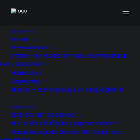
ANASAYFA
12809586_10154740402643840_63116870941829754
HAKKINDA
REFERANSLAR
Home
Hipnoz - NLP Yolculuğu ve Aldığı Eğitimler
STORY: “35 YEARS OF PAIN DISAPPEARED IN
12809586_10154740402643840_6311687094182975444_n
TWO SESSIONS”
Hakkında
Özgeçmiş
Hipnoz – NLP Yolculuğu ve Aldığı Eğitimler
HİZMETLER
BİREYSEL NLP ÇALIŞMASI
NLP DERİN DÖNÜŞÜM Çalışması Nedir?
Hangi Amaçlarla Bireysel NLP Çalışması