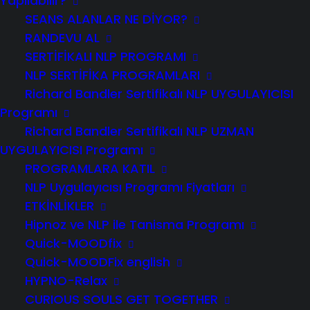
Yapılabilir?
SEANS ALANLAR NE DİYOR?
RANDEVU AL
SERTIFIKALI NLP PROGRAMI
Işıl Musluer | NLP Uzmanı
NLP SERTIFIKA PROGRAMLARI
Richard Bandler Sertifikalı NLP UYGULAYICISI
+90 (533).372 16 57 | info2@isilmusluer.com
Programı
Richard Bandler Sertifikalı NLP UZMAN
UYGULAYICISI Programı
PROGRAMLARA KATIL
NLP Uygulayıcısı Programı Fiyatları
ETKİNLİKLER
Hipnoz ve NLP ile Tanisma Programı
Quick-MOODfix
© 2026 Işıl Musluer. All rights reserved
Quick-MOODFix english
HYPNO-Relax
CURIOUS SOULS GET TOGETHER